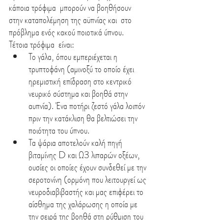
κάποια τρόφιμα  μπορούν να βοηθήσουν 
στην καταπολέμηση της αϋπνίας και  στο 
πρόβλημα ενός κακού ποιοτικά ύπνου.  
Τέτοια τρόφιμα  είναι:
Το γάλα, όπου εμπεριέχεται η 
τρυπτοφάνη (αμινοξύ το οποίο έχει 
ηρεμιστική επίδραση στο κεντρικό 
νευρικό σύστημα και βοηθά στην 
αυπνία). Ένα ποτήρι ζεστό γάλα λοιπόν 
πριν την κατάκλιση θα βελτιώσει την 
ποιότητα του ύπνου.
Τα ψάρια αποτελούν καλή πηγή 
βιταμίνης D και Ω3 λιπαρών οξέων, 
ουσίες οι οποίες έχουν συνδεθεί με την 
σεροτονίνη (ορμόνη που λειτουργεί ως 
νευροδιαβιβαστής και μας επιφέρει το 
αίσθημα της χαλάρωσης η οποία με 
την σειρά της βοηθά στη ρύθμιση του 