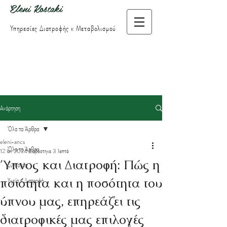
Eleni Kostaki
Υπηρεσίες Διατροφής
κ Μεταβολισμού
Ανάρτηση
Όλα τα Άρθρα
eleni-ancs
Όλα τα Άρθρα
12 Ιαν 2024
διαβάστηκε 3 λεπτά
Ύπνος και Διατροφή: Πώς η
Συνταγές
ποιότητα και η ποσότητα του
Υγεία κ Διατροφή
ύπνου μας, επηρεάζει τις
διατροφικές μας επιλογές