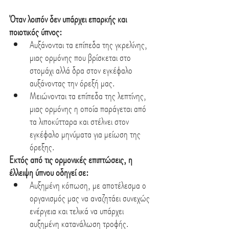
Όταν λοιπόν δεν υπάρχει επαρκής και 
ποιοτικός ύπνος:
Αυξάνονται τα επίπεδα της γκρελίνης, 
μιας ορμόνης που βρίσκεται στο 
στομάχι αλλά δρα στον εγκέφαλο 
αυξάνοντας την όρεξή μας.
Μειώνονται τα επίπεδα της λεπτίνης, 
μιας ορμόνης η οποία παράγεται από 
τα λιποκύτταρα και στέλνει στον 
εγκέφαλο μηνύματα για μείωση της 
όρεξης.
Εκτός από τις ορμονικές επιπτώσεις, η 
έλλειψη ύπνου οδηγεί σε:
Αυξημένη κόπωση, με αποτέλεσμα ο 
οργανισμός μας να αναζητάει συνεχώς 
ενέργεια και τελικά να υπάρχει 
αυξημένη κατανάλωση τροφής.