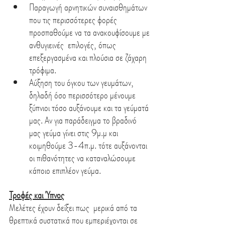
Παραγωγή αρνητικών συναισθημάτων 
που τις περισσότερες φορές 
προσπαθούμε να τα ανακουφίσουμε με 
ανθυγιεινές  επιλογές, όπως 
επεξεργασμένα και πλούσια σε ζάχαρη 
τρόφιμα.
Αύξηση του όγκου των γευμάτων, 
δηλαδή όσο περισσότερο μένουμε 
ξύπνιοι τόσο αυξάνουμε και τα γεύματά 
μας. Αν για παράδειγμα το βραδινό 
μας γεύμα γίνει στις 9μ.μ και 
κοιμηθούμε 3-4π.μ. τότε αυξάνονται 
οι πιθανότητες να καταναλώσουμε 
κάποιο επιπλέον γεύμα.
Τροφές και Ύπνος
Μελέτες έχουν δείξει πως  μερικά από τα 
θρεπτικά συστατικά που εμπεριέχονται σε 