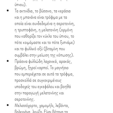
ύπνου).
Τα ακτινίδια, το βύσσινο, τα κεράσια 
και η μπανάνα είναι τρόφιμα με τα 
οποία είναι συνδεδεμένα η σεροτονίνη, 
η τρυπτοφάνη, η μελατονίνη (ορμόνη 
που καθορίζει τον κύκλο του ύπνου, το 
πότε κοιμόμαστε και το πότε ξυπνάμε) 
και το φυλλικό οξύ (βιταμίνη που 
συμβάλει στην μείωση της κόπωσης).
Πράσινα φυλλώδη λαχανικά, αρακάς, 
βρώμη, ξηροί καρποί. Το μαγνήσιο 
που εμπεριέχεται σε αυτά τα τρόφιμα, 
προσκολλά σε συγκεκριμένους 
υποδοχείς του εγκεφάλου και βοηθά 
στην παραγωγή μελατονίνης και 
σεροτονίνης.
Μελισσόχορτο, χαμομήλι, λεβάντα, 
βαλεριάνα, λουίζα. Είναι βότανα τα 