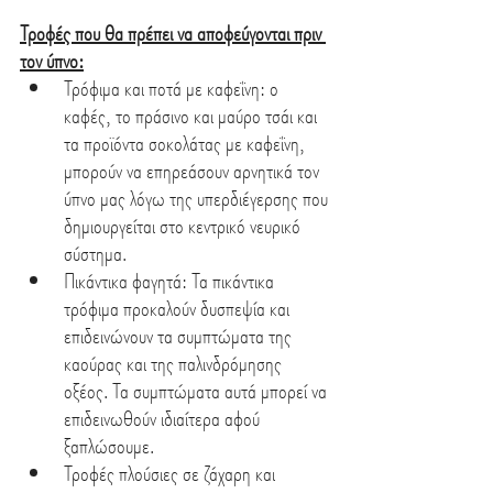
Τροφές που θα πρέπει να αποφεύγονται πριν 
τον ύπνο:
Τρόφιμα και ποτά με καφεΐνη: ο 
καφές, το πράσινο και μαύρο τσάι και 
τα προϊόντα σοκολάτας με καφεΐνη, 
μπορούν να επηρεάσουν αρνητικά τον 
ύπνο μας λόγω της υπερδιέγερσης που 
δημιουργείται στο κεντρικό νευρικό 
σύστημα.
Πικάντικα φαγητά: Τα πικάντικα 
τρόφιμα προκαλούν δυσπεψία και 
επιδεινώνουν τα συμπτώματα της 
καούρας και της παλινδρόμησης 
οξέος. Τα συμπτώματα αυτά μπορεί να 
επιδεινωθούν ιδιαίτερα αφού 
ξαπλώσουμε.
Τροφές πλούσιες σε ζάχαρη και 