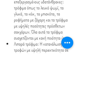
επεξεργασμένους υδατάνθρακες: 
τρόφιμα όπως το λευκό ψωμί, τα 
γλυκά, τα κέικ, τα μπισκότα, τα 
ροφήματα με ζάχαρη και τα τρόφιμα 
με υψηλές ποσότητες πρόσθετων 
σακχάρων. Όλα αυτά τα τρόφιμα 
συσχετίζονται με κακή ποιότητα ύπνου.
Λιπαρά τρόφιμα: Η κατανάλωση 
τροφών με υψηλή περιεκτικότητα σε 
λιπαρά, συμβάλει αρνητικά στην 
ποιότητα του ύπνου καθώς προκαλεί 
δυσπεψία και φούσκωμα.
Αλκοόλ: πολλοί άνθρωποι επιλέγουν να 
καταναλώσουν αλκοόλ για να 
‘’χαλαρώσουν’’. Στην πραγματικότητα 
το αλκοόλ, ειδικά σε μεγάλες 
ποσότητες, επηρεάζει το συκώτι και 
προκαλεί ταχυπαλμία, με αποτέλεσμα 