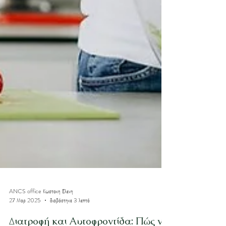
ANCS office Κωστακη Ελενη