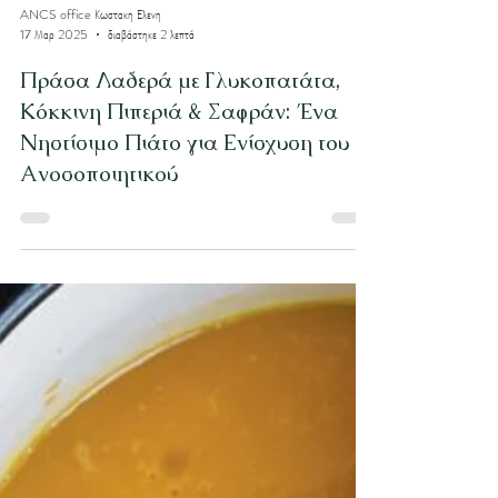
ANCS office Κωστακη Ελενη
17 Μαρ 2025
διαβάστηκε 2 λεπτά
Πράσα Λαδερά με Γλυκοπατάτα,
Κόκκινη Πιπεριά & Σαφράν: Ένα
Νηστίσιμο Πιάτο για Ενίσχυση του
Ανοσοποιητικού